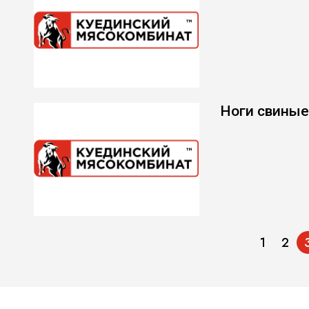
Ноги свины
1
2