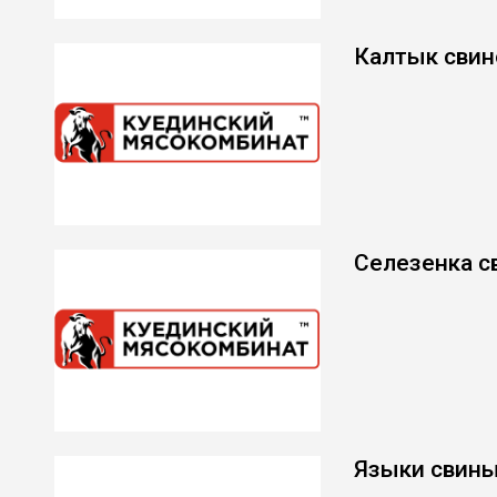
Калтык свин
Селезенка с
Языки свин