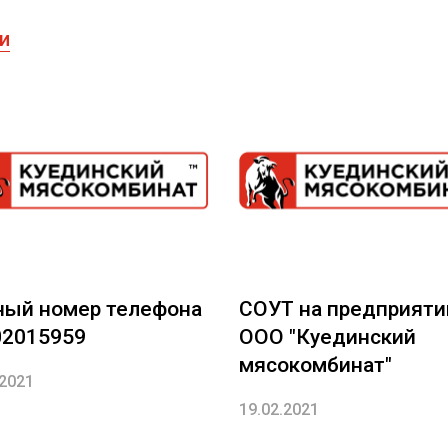
и
ный номер телефона
СОУТ на предприяти
02015959
ООО "Куединский
мясокомбинат"
.2021
19.02.2021