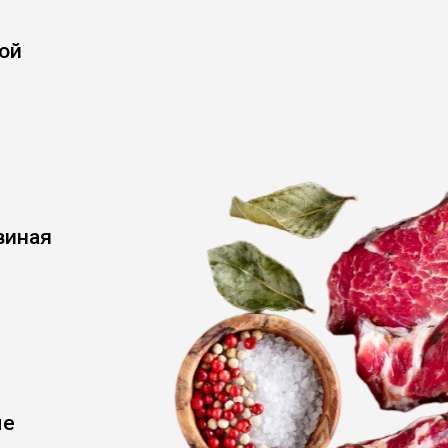
ой
виная
ые